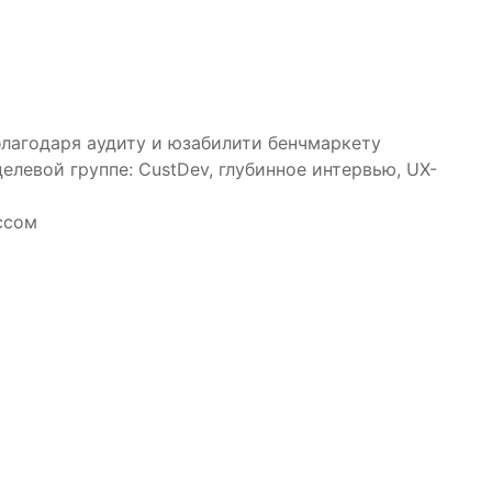
благодаря аудиту и юзабилити бенчмаркету
левой группе: CustDev, глубинное интервью, UX-
ссом