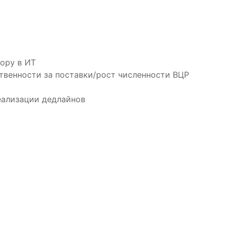
ору в ИТ
твенности за поставки/рост численности ВЦР
еализации дедлайнов